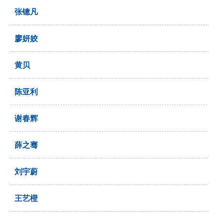
张镱凡
廖妍姣
黄贝
陈亚利
谢春辉
薛之骞
刘宇蔚
王艺橙