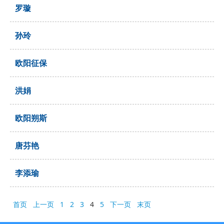
罗璇
孙玲
欧阳征保
洪娟
欧阳朔斯
唐芬艳
李添瑜
首页
上一页
1
2
3
4
5
下一页
末页