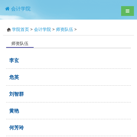
会计学院
导航
学院首页
>
会计学院
>
师资队伍
>
师资队伍
李玄
危英
刘智群
黄艳
何芳玲