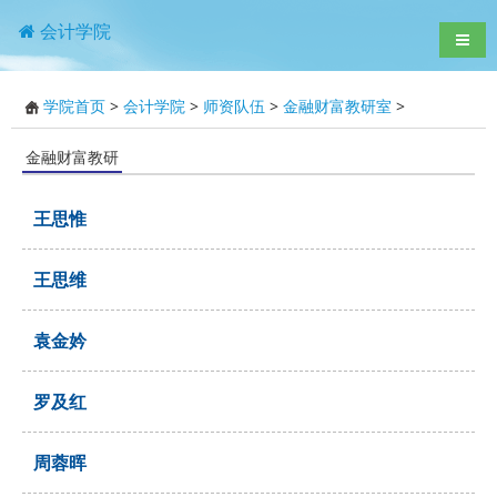
会计学院
导航
学院首页
>
会计学院
>
师资队伍
>
金融财富教研室
>
金融财富教研
室
王思惟
王思维
袁金妗
罗及红
周蓉晖