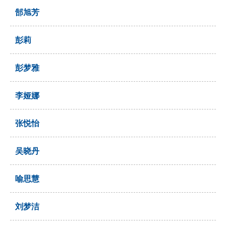
郜旭芳
彭莉
彭梦雅
李娅娜
张悦怡
吴晓丹
喻思慧
刘梦洁