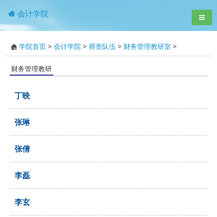
会计学院
导航
学院首页
>
会计学院
>
师资队伍
>
财务管理教研室
>
财务管理教研
室
丁映
张琳
张倩
李磊
李玄