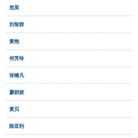
危英
刘智群
黄艳
何芳玲
张镱凡
廖妍姣
黄贝
陈亚利