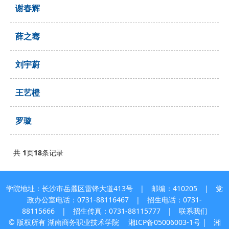
谢春辉
薛之骞
刘宇蔚
王艺橙
罗璇
共
1
页
18
条记录
学院地址：长沙市岳麓区雷锋大道413号 | 邮编：410205 | 党
政办公室电话：0731-88116467 | 招生电话：0731-
88115666 | 招生传真：0731-88115777 |
联系我们
© 版权所有 湖南商务职业技术学院
湘ICP备05006003-1号
| 湘