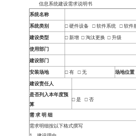
信息系统建设需求说明书
系统名称
系统类别
□ 硬件设备 □ 软件系统 □ 软件
建设类型
□ 新增 □ 淘汰更换 □ 升级
使用部门
建设部门
安装场地
□ 有 □ 无
场地位置
建设责任人
是否列入本年度预
□ 是 □ 否
算
需 求 明 细
需求明细按以下格式撰写
1、建设理由