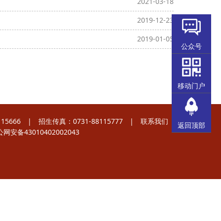
2021-03-18
2019-12-23
2019-01-05
公众号
移动门户
5666 | 招生传真：0731-88115777 |
联系我们
返回顶部
网安备43010402002043