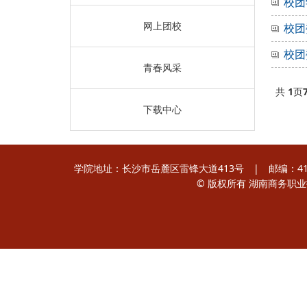
校团
网上团校
校团
校团
青春风采
共
1
页
下载中心
学院地址：长沙市岳麓区雷锋大道413号 | 邮编：410205
© 版权所有 湖南商务