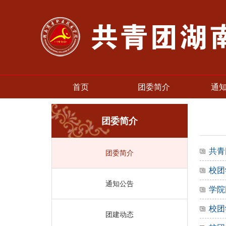
首页
团委简介
通
团委简介
共青
团委简介
校团
通知公告
学院
校团
团建动态