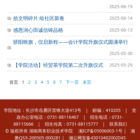
2025-06-19
拾文明碎片 绘社区新卷
2025-06-14
感恩润心田诚信铸品格
2025-06-13
骄阳映旗，仪启新程——会计学院升旗仪式圆满举行
2025-05-30
【学院活动】经贸茶学院第二次升旗仪式
2025-05-29
首页
1
2
3
4
5
6
7
下一页
末页
学院地址：长沙市岳麓区雷锋大道413号 | 邮编：410205 | 党
政办公室电话：0731-88116467 | 招生电话：0731-
88115666 | 招生传真：0731-88115777 |
联系我们
© 版权所有 湖南商务职业技术学院
湘ICP备05006003-1号
| 湘
教QS3-200505-000281 |
湘公网安备43010402002043