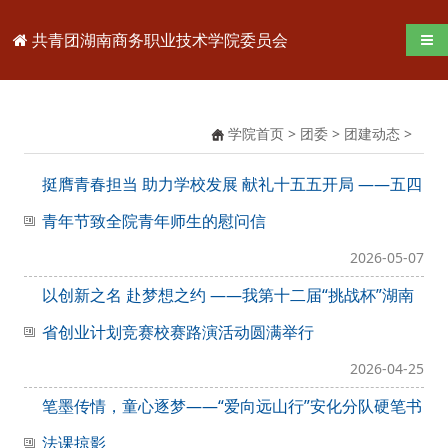
共青团湖南商务职业技术学院委员会
导航
学院首页
>
团委
>
团建动态
>
挺膺青春担当 助力学校发展 献礼十五五开局 ——五四
青年节致全院青年师生的慰问信
2026-05-07
以创新之名 赴梦想之约 ——我第十二届“挑战杯”湖南
省创业计划竞赛校赛路演活动圆满举行
2026-04-25
笔墨传情，童心逐梦——“爱向远山行”安化分队硬笔书
法课掠影​