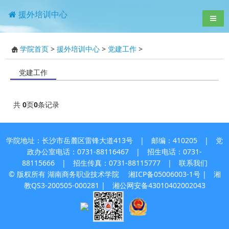
援外培训中心
导航
学院首页
>
援外培训中心
>
党建工作
>
党建工作
共
0
页
0
条记录
学院地址：长沙市岳麓区雷锋大道413号 | 邮编：410205 | 党
政办公室电话：0731-88116467 | 招生电话：0731-
88115666 | 招生传真：0731-88115777 |
联系我们
© 版权所有 湖南商务职业技术学院
湘ICP备05006003-1号
| 湘
教QS3-200505-000281 |
湘公网安备43010402002043