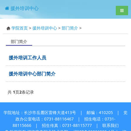
援外培训中心
导航
学院首页
>
援外培训中心
>
部门简介
>
部门简介
援外培训工作人员
援外培训中心部门简介
共
1
页
2
条记录
学院地址：长沙市岳麓区雷锋大道413号 | 邮编：410205 | 党
政办公室电话：0731-88116467 | 招生电话：0731-
88115666 | 招生传真：0731-88115777 |
联系我们