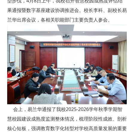
型步伐，4月8日上午，我校召开智慧校园成熟度评估结
果通报暨数字基座建设协调推进会。校长李科、副校长易
兰华出席会议，各相关职能部门主要负责人参会。
会上，易兰华通报了我校2025-2026学年秋季学期智
慧校园建设成熟度监测整体情况，梳理阶段性成效、剖析
核心短板，强调教育数字化转型对学校高质量发展的重要