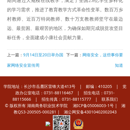
期间通过大规模在线教学，满足了全国2.8亿学生多样化
的学习需求，推进了教育教学方式革命性变革。数百万乡
村教师、近百万特岗教师、数十万支教教师坚守在最边
远、最贫困、最艰苦的地区，为确保如期完成脱贫攻坚目
标任务，全面建成小康社会贡献力量。
上一篇：
9月14日至20日举办国
下一篇：
网络安全，这些事你要
家网络安全宣传周
知道
学院地址：长沙市岳麓区雷锋大道413号 | 邮编：410205 | 党
政办公室电话：0731-88116467 | 招生电话：0731-
88115666 | 招生传真：0731-88115777 |
联系我们
© 版权所有 湖南商务职业技术学院
湘ICP备05006003-1号
| 湘
教QS3-200505-000281 |
湘公网安备43010402002043