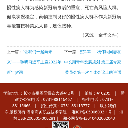
慢性病人群为感染新冠病毒后的重症、死亡高风险人群。
健康状况稳定，药物控制良好的慢性病人群不作为新冠病
毒疫苗接种禁忌人群，建议接种。
（来源：金华文件）
上一篇：
“让我们一起向未
下一篇：
贺军科、 杨伟民同志在
来”——聆听习近平主席2022年
中长期青年发展规划 第二届专家
新年贺词
委员会第一次全体会议上的讲话
学院地址：长沙市岳麓区雷锋大道413号 | 邮编：410205 | 党
政办公室电话：0731-88116467 | 招生电话：0731-
88115666 | 招生传真：0731-88115777 |
联系我们
© 版权所有 湖南商务职业技术学院
湘ICP备05006003-1号
| 湘
教QS3-200505-000281 |
湘公网安备43010402002043