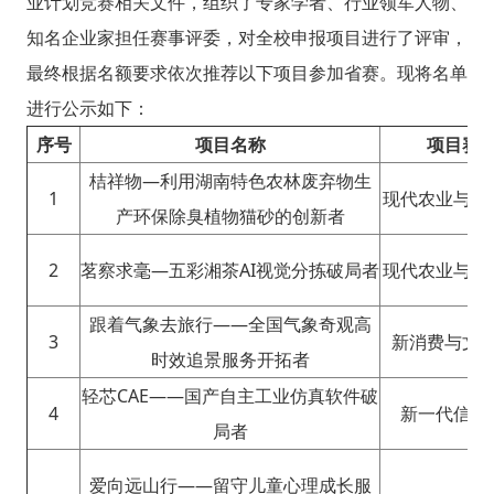
业计划竞赛相关文件，组织了专家学者、行业领军人物、
知名企业家担任赛事评委，对全校申报项目进行了评审，
最终根据名额要求依次推荐以下项目参加省赛。现将名单
进行公示如下：
序号
项目名称
项目赛
桔祥物—利用湖南特色农林废弃物生
1
现代农业与食
产环保除臭植物猫砂的创新者
2
茗察求毫—五彩湘茶AI视觉分拣破局者
现代农业与食
跟着气象去旅行——全国气象奇观高
3
新消费与文
时效追景服务开拓者
轻芯CAE——国产自主工业仿真软件破
4
新一代信息
局者
爱向远山行——留守儿童心理成长服