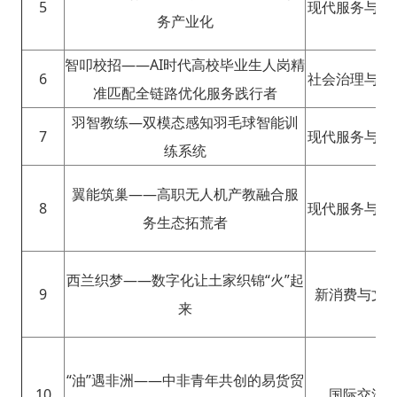
5
现代服务与社
务产业化
智叩校招——AI时代高校毕业生人岗精
6
社会治理与公
准匹配全链路优化服务践行者
羽智教练—双模态感知羽毛球智能训
7
现代服务与社
练系统
翼能筑巢——高职无人机产教融合服
8
现代服务与社
务生态拓荒者
西兰织梦——数字化让土家织锦“火”起
9
新消费与文
来
“油”遇非洲——中非青年共创的易货贸
10
国际交流