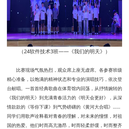
（24软件技术3班——《我们的明天》）
比赛现场气氛热烈，观众席上座无虚席。各参赛班级
精心准备，以饱满的精神状态和专业的演唱技巧，依次登
台献唱。一首首经典歌曲在体育馆内回荡，从抒情婉转的
《我们的明天》到充满青春活力的《明天会更好》，从深
情款款的《等你下课》到气势磅礴的《黄河大合唱》……
同学们用歌声诠释着对青春的理解，对未来的憧憬，对祖
国的热爱。他们时而高亢激昂，时而轻柔舒缓，时而整齐