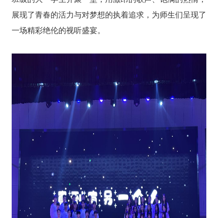
展现了青春的活力与对梦想的执着追求，为师生们呈现了
一场精彩绝伦的视听盛宴。