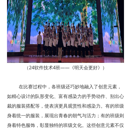
（24软件技术4班——《明天会更好》）
在比赛过程中，各班级还巧妙地融入了创意元素，
如精心设计的队形变化、富有感染力的手势动作、别出心
裁的服装搭配等，使表演更具观赏性和感染力。有的班级
身着统一的服装，展现出青春的朝气与活力；有的班级则
身着特色服饰，彰显独特的班级文化。这些创意元素不仅