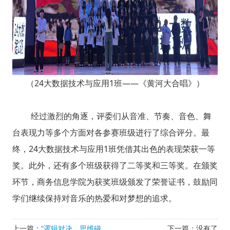
（24大数据技术与应用1班——《黄河大合唱》）
经过激烈的角逐，评委们从音准、节奏、音色、舞
台表现力等多个方面对各参赛班级进行了综合评分。最
终，24大数据技术与应用1班凭借其出色的表现荣获一等
奖。此外，还有多个班级获得了二等奖和三等奖。在颁奖
环节，商务信息学院为获奖班级颁发了荣誉证书，鼓励同
学们继续保持对音乐的热爱和对梦想的追求。
上一篇：
“逻辑对决，思维碰
下一篇：没有了