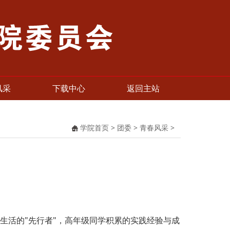
风采
下载中心
返回主站
学院首页
>
团委
>
青春风采
>
活的"先行者"，高年级同学积累的实践经验与成