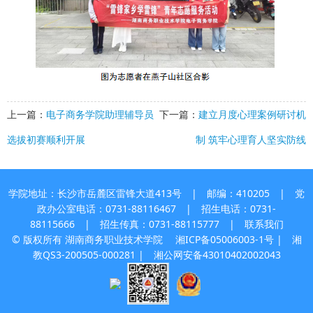
上一篇：
电子商务学院助理辅导员
下一篇：
建立月度心理案例研讨机
选拔初赛顺利开展
制 筑牢心理育人坚实防线
学院地址：长沙市岳麓区雷锋大道413号 | 邮编：410205 | 党
政办公室电话：0731-88116467 | 招生电话：0731-
88115666 | 招生传真：0731-88115777 |
联系我们
© 版权所有 湖南商务职业技术学院
湘ICP备05006003-1号
| 湘
教QS3-200505-000281 |
湘公网安备43010402002043