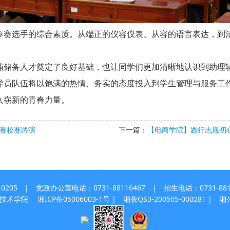
赛选手的综合素质。从端正的仪容仪表、从容的语言表达，到清
储备人才奠定了良好基础，也让同学们更加清晰地认识到助理辅
导员队伍将以饱满的热情、务实的态度投入到学生管理与服务工
入崭新的青春力量。
竞赛校赛路演
下一篇：
【电商学院】践行志愿初
 | 党政办公室电话：0731-88116467 | 招生电话：0731-8811
职业技术学院
湘ICP备05006003-1号
| 湘教QS3-200505-000281 |
湘公