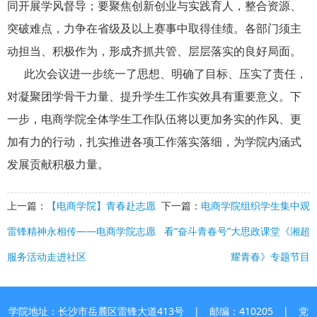
同开展学风督导；要聚焦创新创业与实践育人，整合资源、
突破难点，力争在省级及以上赛事中取得佳绩。各部门须主
动担当、积极作为，形成齐抓共管、层层落实的良好局面。
此次会议进一步统一了思想、明确了目标、压实了责任，
对凝聚团学骨干力量、提升学生工作实效具有重要意义。下
一步，电商学院全体学生工作队伍将以更加务实的作风、更
加有力的行动，扎实推进各项工作落实落细，为学院内涵式
发展贡献积极力量。
上一篇：
【电商学院】青春赴志愿
下一篇：
电商学院组织学生集中观
雷锋精神永相传——电商学院志愿
看“奋斗青春号”大思政课堂《湘超
服务活动走进社区
耀青春》专题节目
学院地址：长沙市岳麓区雷锋大道413号 | 邮编：410205 | 党