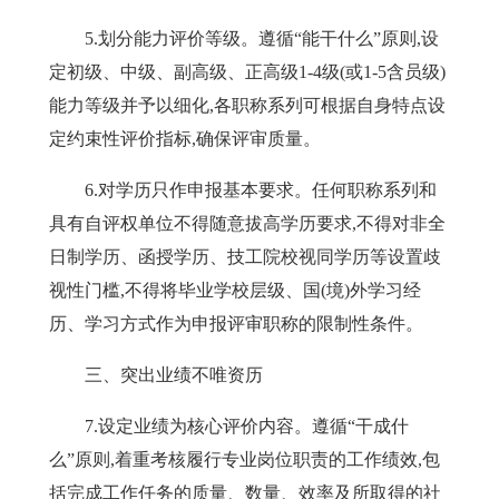
5
.
划分能力评价等
级。遵循
“能干什么”原则,
设
定初级、中级、副高级、正高级
1-4
级(或
1-5
含员级)
能力等级并予以细化,各职称系列可根据自身特点设
定约束性评价指标,确保评审质量。
6
.
对学历只作申报基本要求。
任何职称系列和
具有自评权单位不得随意拔高学历要求,不得对非全
日制学历、函授学历、技工院校视同学历等设置歧
视性门槛,不得将毕业学校层级、国(境)外学习经
历、学习方式作为申报评审职称的限制性条件。
三、突出业绩不唯资历
7
.
设定业绩为核心评价内容。
遵循
“
干成什
么
”
原则,着重考核履行专业岗位职责的工作绩效,包
括完成工作任务的质量、数量、效率及所取得的社