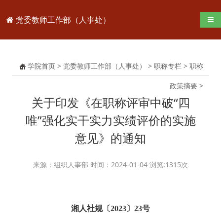
党委教师工作部（人事处）
导航
学院首页
>
党委教师工作部（人事处）
>
职称专栏
>
职称
政策摘要
>
关于印发《在职称评审中破“四
唯”强化实干实力实绩评价的实施
意见》的通知
来源：组织人事部 时间：2024-01-04 浏览:
1315
次
湘人社规〔
2023
〕
23
号