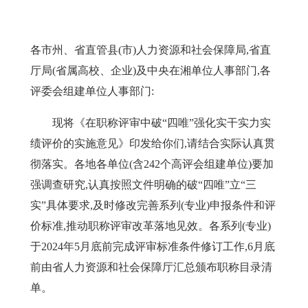
各市州
、省直管县(市)人力资源
和
社会保障局
,省直
厅局(省属高校、企业)及中央在湘单位人事部门,各
评委会组建单位人事部
门:
现将《在职称评审中破
“四唯”强化实干实力实
绩评价的实施意见》印发给你们,请结合实际认真贯
彻落实。各地各单位(含
242
个高评会组建单位)要加
强调查研究,认真按照文件明确的破“四唯”立“三
实”具体要求,及时修改完善系列(专业)申报条件和评
价标准,推动职称评审改革落地见效。各系列(专业)
于
2024
年
5
月底前完成评审标准条件修订工作,
6
月底
前由省人力资源
和社会
保障厅汇总颁布职称目录清
单。