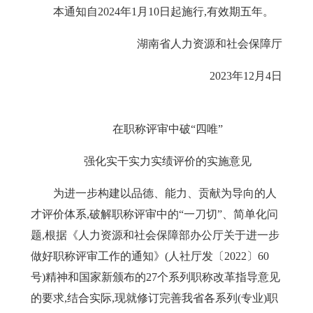
本通知自
2024
年
1
月
10
日起施行,有效期五年。
湖南省人力资源和社会保障厅
2023
年
12
月
4
日
在职称评审中破
“四唯”
强化实干实力实绩评价的实施意见
为进一步构建以品德、能力、贡献为导向的人
才评价体系,破解职称评
审中的
“一刀切”、简单化问
题,根据《
人力资源
和
社会保障部办公厅关于进一步
做好职称评审工作的通知》(人社厅发〔
2022
〕
60
号)精神和国家新颁布的
27
个系列职称改革指导意见
的要求,结合实际,现就修订完善我省各系列(专业)职