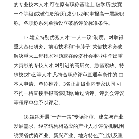
的专业技术人才,可在原有职称基础上,破学历(放宽
一个等级)或破任职资历(减少
1-2
年)申报高一层级职
称。各职称系列单独设立破格评价标准条件。
17
.建立特
别优秀人才
“一人一议”制度。对取得
重大基础研究、前沿技术和“卡脖子”关键技术突破,
解决重大工程技术难题或在经济社会事业中作出重
大贡献的专技人才;对引进的高层次、急需紧缺、特
殊技(才)艺等人才,凡符合职称评审直通车条件的,由
本人申请、单位推荐、3名正高级业内专家认同,可
不拘一格直接申报高级职称,通过函评、评委会评议
等程序
单独予以评定。
18
.组织开
展
“一产一策”专场评审。建立与产业
发展需求、经济结构相适应的产业人才评价机制,围
绕我省优势产业、新兴产业、地方特色产业以及重