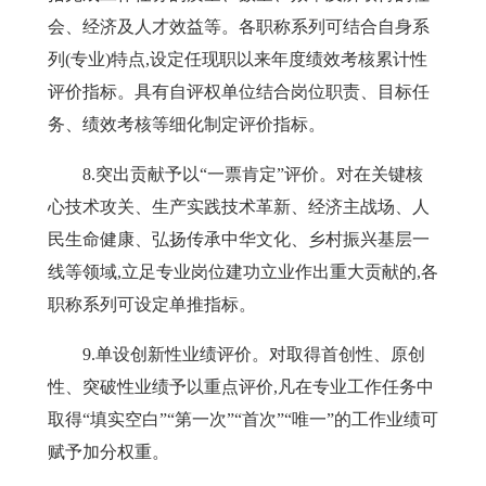
会、经济及人才效益等。各职称系列可结合自身系
列(专业)特点,设定任现职以来年度绩效考核累计性
评价指标。具有自评权单位结合岗位职责、目标任
务、绩效考核等细化制定评价指标。
8
.
突出贡献
予以
“一票肯定”评价。对在关键
核
心技术攻关、生产实践技术革新、经济主战场、人
民生命健康、弘扬传承中华文化、乡村振兴基层一
线等领域,立足专业岗位建功立业作出重大贡献的,各
职称系列可设定单推指标。
9
.
单设创新性业绩评价。
对取得首创性、原创
性、突破性业绩予以重
点评价,凡在专业工作任务中
取得
“填实空白”“第一次”“首次”“唯一”的工作业绩可
赋
予加分权重。