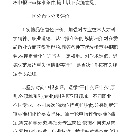
称申报评审标准条件,提出以下实施意见。
一、区分岗位分类评价
1
.
实施品德首位评价。
加强对专业技术人才科
学精神、职业道德、从业操守等的考核评价,对在爱
岗敬业方面获得奖励的,同等条件下优先推荐申报职
称,在评定量化时适当占一定权重。对学术造假、道
德失范及严
重失信情形实行
“一票否决”,
并按有关规
定予以处理。
2
.
坚持对岗申报参评。
遵循
“干什么评什么”原
则,
各职称系列(专业)需根据不同领域、不同职业、
不同专业、不同层次的岗位特点和职责,分类制定评
审标准和评价要素指标。新一轮申报评价标准的制
定,需先科学分类,再细分专业岗位,依据不同类别岗
位,紧扣职业标准、行业标准、技术标准提炼内容和