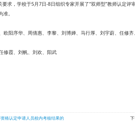
求，学校于5月7日-8日组织专家开展了“双师型”教师认定评
为准。
欧阳序华、周倩惠、李黎、刘博婵、马行厚、刘宇蔚、任修齐
任修霞、刘帆、刘欢、阳武
师资格认定申请人员校内考核结果的
下