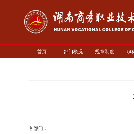
首页
部门概况
规章制度
职
各部门：