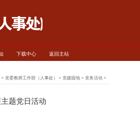
知
下载中心
返回主站
>
党委教师工作部（人事处）
>
党建园地
>
党务活动
>
展主题党日活动