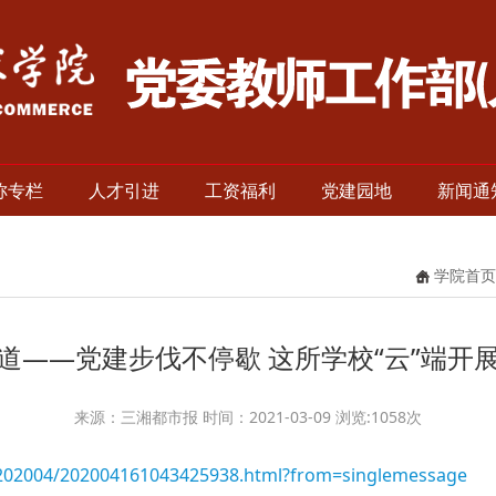
称专栏
人才引进
工资福利
党建园地
新闻通
学院首页
道——党建步伐不停歇 这所学校“云”端开
来源：三湘都市报 时间：2021-03-09 浏览:
1058
次
le/202004/202004161043425938.html?from=singlemessage