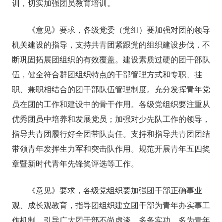
训，切实加强团员教育培训。
《意见》要求，各级党委（党组）要加强对团的领导
机关建设的指导，支持共青团紧跟党的组织建设步伐，不
断巩固拓展团组织的有效覆盖。建设素质过硬的团干部队
伍，健全符合群团组织特点的干部管理方式和专职、挂
职、兼职相结合的团干部队伍管理制度。充分发挥青年党
员在团的工作和建设中的骨干作用。各级党组织要注重从
优秀团员中培养和发展党员；加强对少先队工作的领导，
指导共青团履行好全团带队责任。支持和指导共青团团结
带领青年发挥生力军和突击队作用。规范开展青年五四奖
章暨新时代青年先锋奖评选等工作。
《意见》要求，各级党组织要加强团干部正确事业
观、成长观教育，指导团组织建立团干部为青年办实事工
作机制，引导广大团干部不尚虚谈、多务实功，多为青年