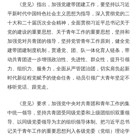
《意见》指出，加强党建带团建工作，要坚持以习近
平新时代中国特色社会主义思想为指导，深入贯彻党的二
十大和二十届历次全会精神，全面贯彻习近平总书记关于
党的建设的重要思想、关于青年工作的重要思想，坚持和
加强党对共青团的领导，坚持党管青年工作原则，健全党
建带团建制度机制，贯通党、团、队一体化育人链条，带
动共青团进一步增强政治性、先进性、群众性，提升引领
力、组织力、服务力，全面从严管团治团，切实肩负起新
时代新征程党赋予的使命任务，动员引领广大青年坚定不
移听党话、跟党走。
《意见》要求，加强党中央对共青团和青年工作的集
中统一领导，坚持共青团受同级党委和上级团组织双重领
导、以同级党委领导为主的组织领导体制。把习近平总书
记关于青年工作的重要思想列入各级党委（党组）理论学