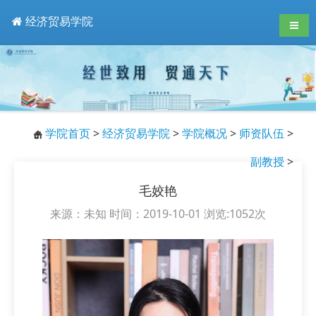
经济贸易学院
导航
学院首页
>
经济贸易学院
>
学院概况
>
师资队伍
>
副教授
>
毛姣艳
来源：未知 时间：2019-10-01 浏览:
1052
次