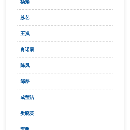
杨娟
苏艺
王岚
肖诺晨
陈凤
邹磊
成莹洁
樊晓英
李飘