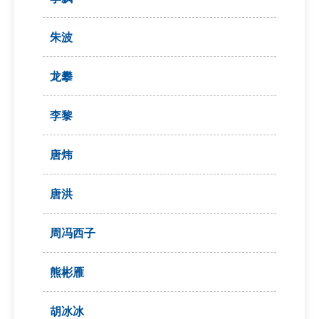
朱波
龙攀
李黎
唐炜
唐洪
周冯西子
熊彬雁
胡冰冰