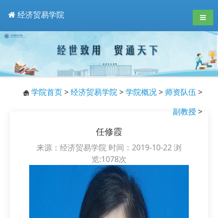
经济贸易学院
导航
学院首页
>
经济贸易学院
>
学院概况
>
师资队伍
>
副教授
>
任修霞
来源：经济贸易学院 时间：2019-10-22 浏
览:
1078
次