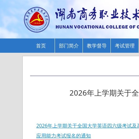
首页
部门简介
教学督导
考试管理
2026年上学期关
2026年上学期关于全国大学英语四六级考试及
应用能力考试报名的通知