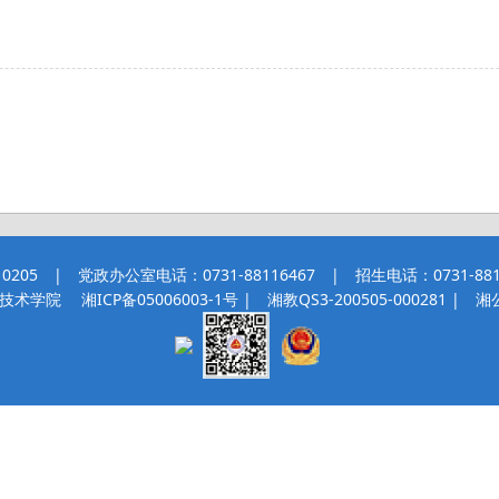
 | 党政办公室电话：0731-88116467 | 招生电话：0731-8811
职业技术学院
湘ICP备05006003-1号
| 湘教QS3-200505-000281 |
湘公