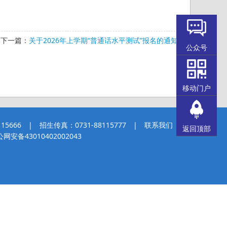
下一篇：
关于2026年上学期“普通话水平测试”报名的通知
公众号
移动门户
5666 | 招生传真：0731-88115777 |
联系我们
返回顶部
网安备43010402002043