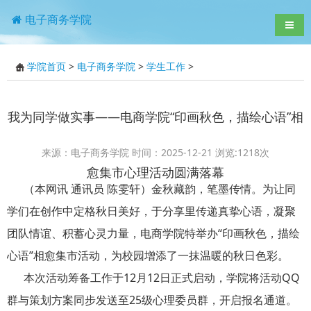
电子商务学院
导航
学院首页
>
电子商务学院
>
学生工作
>
我为同学做实事——电商学院“印画秋色，描绘心语”相
来源：电子商务学院 时间：2025-12-21 浏览:
1218
次
愈集市心理活动圆满落幕
（本网讯 通讯员 陈雯轩）金秋藏韵，笔墨传情。为让同
学们在创作中定格秋日美好，于分享里传递真挚心语，凝聚
团队情谊、积蓄心灵力量，电商学院特举办“印画秋色，描绘
心语”相愈集市活动，为校园增添了一抹温暖的秋日色彩。
本次活动筹备工作于12月12日正式启动，学院将活动QQ
群与策划方案同步发送至25级心理委员群，开启报名通道。