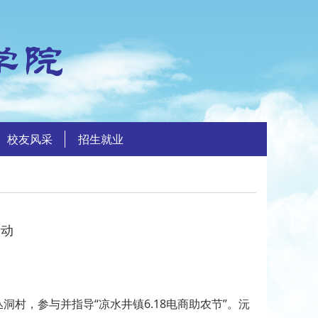
校友风采
招生就业
活动
村，参与并指导“凉水井镇6.18电商助农节”。沅