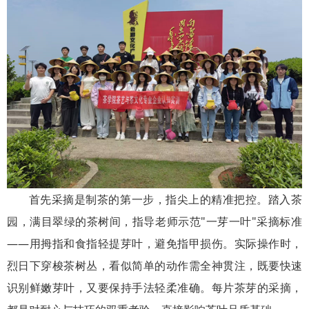
首先采摘是制茶的第一步，指尖上的精准把控。踏入茶
园，满目翠绿的茶树间，指导老师示范"一芽一叶"采摘标准
——用拇指和食指轻提芽叶，避免指甲损伤。实际操作时，
烈日下穿梭茶树丛，看似简单的动作需全神贯注，既要快速
识别鲜嫩芽叶，又要保持手法轻柔准确。每片茶芽的采摘，