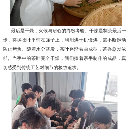
最后是干燥，火候与耐心的终极考验。干燥是制茶最后一
步，将揉捻叶平铺在筛子上，利用烘干机慢烘，需不断翻动
防止烤焦。随着水分蒸发，茶叶逐渐卷曲成型，茶香愈发浓
郁。当手中的茶叶完全干燥，我们捧着亲手制作的成品，真
切感受到传统工艺对细节的极致追求。