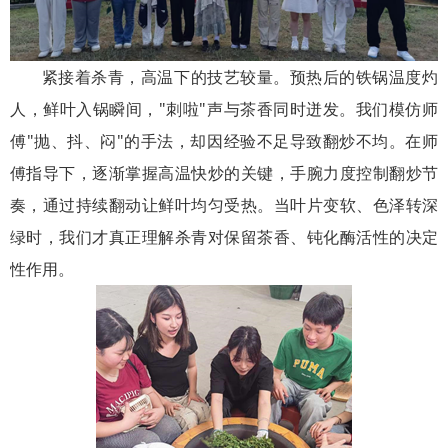
紧接着杀青，高温下的技艺较量。预热后的铁锅温度灼
人，鲜叶入锅瞬间，"刺啦"声与茶香同时迸发。我们模仿师
傅"抛、抖、闷"的手法，却因经验不足导致翻炒不均。在师
傅指导下，逐渐掌握高温快炒的关键，手腕力度控制翻炒节
奏，通过持续翻动让鲜叶均匀受热。当叶片变软、色泽转深
绿时，我们才真正理解杀青对保留茶香、钝化酶活性的决定
性作用。