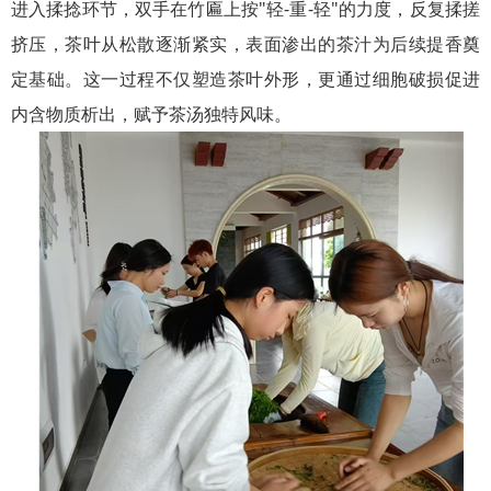
进入揉捻环节，双手在竹匾上按"轻-重-轻"的力度，反复揉搓
挤压，茶叶从松散逐渐紧实，表面渗出的茶汁为后续提香奠
定基础。这一过程不仅塑造茶叶外形，更通过细胞破损促进
内含物质析出，赋予茶汤独特风味。