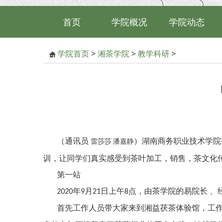
首页
学院概况
学院动态
学院首页
>
湘茶学院
>
教学科研
>
（通讯员
）湖南商务职业技术学院
雷莎莎
潘嘉静
训，让同学们真实感受到茶叶加工，销售，茶文化
第一站
年
月
日上午
点，由茶学院的易院长
、
2020
9
21
8
首先工作人员带大家来到湘益茯茶体验馆，工