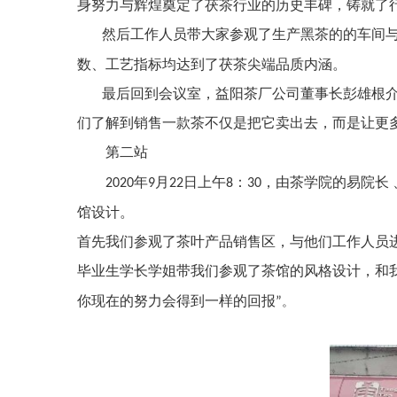
身努力与辉煌奠定了茯茶行业的历史丰碑，铸就了
然后工作人员带大家参观了生产黑茶的的车间
数、工艺指标均达到了茯茶尖端品质内涵。
最后回到会议室，益阳茶厂公司董事长彭雄根
们了解到销售一款茶不仅是把它卖出去，而是让更
第二站
年
月
日上午
：
，由茶学院的易院长
2020
9
22
8
30
馆设计。
首先我们参观了茶叶产品销售区，与他们工作人员
毕业生学长学姐带我们参观了茶馆的风格设计，和
你现在的努力会得到一样的回报
”
。