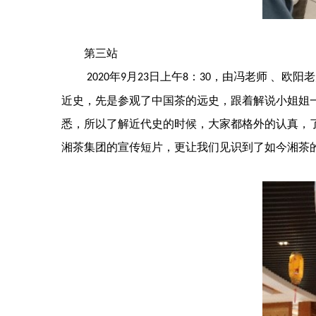
第
三站
年
月
日上午
：
，由冯老师
、欧阳老
2020
9
23
8
30
近史，先是参观了中国茶的远史，跟着解说小姐姐
悉，所以了解近代史的时候，大家都格外的认真，
湘茶集团的宣传短片，更让我们见识到了如今湘茶