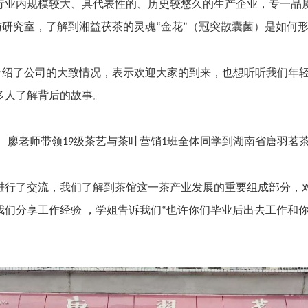
行业内规模较大、具代表性的、历史较悠久的生产企业，专一品
与研究室，了解到湘益茯茶的灵魂
金花
（冠突散囊菌）是如何
“
”
介绍了公司的大致情况，表示欢迎大家的到来，也想听听我们年
多人了解背后的故事。
、廖老师带领
级茶艺与茶叶营销
班全体同学到湖南省唐羽茗
19
1
进行了交流，我们了解到茶馆这一茶产业发展的重要组成部分，
我们分享工作经验
，学姐告诉我们
也许你们毕业后出去工作和
“