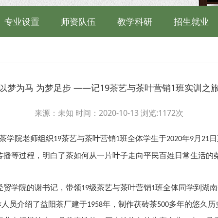
专业设置
师资队伍
教学科研
招生就业
以梦为马 为梦足步 ——记19茶艺与茶叶营销1班实训之
来源：未知 时间：2020-10-13 浏览:
1172
次
茶学院老师组织
茶艺与茶叶营销
班全体学生于
年
月
日
19
1
2020
9
21
传播等过程，明白了茶如何从一片叶子走向平民百姓日常生活的
经贸学院的谢书记，带领
级茶艺与茶叶营销
班全体同学到湖南
19
1
作人员介绍了益阳茶厂建于
年，制作茯砖茶
多年的悠久历
1958
500