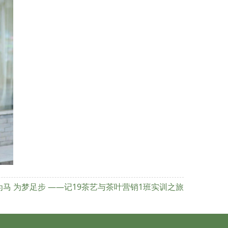
为马 为梦足步 ——记19茶艺与茶叶营销1班实训之旅