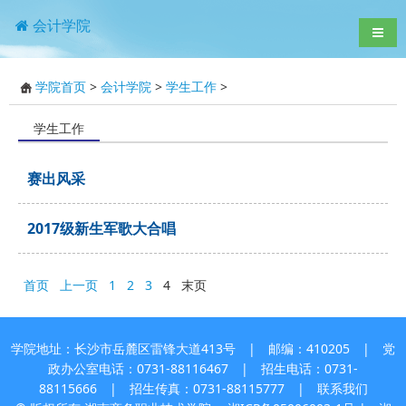
会计学院
导航
学院首页
>
会计学院
>
学生工作
>
学生工作
赛出风采
2017级新生军歌大合唱
首页
上一页
1
2
3
4
末页
学院地址：长沙市岳麓区雷锋大道413号 | 邮编：410205 | 党
政办公室电话：0731-88116467 | 招生电话：0731-
88115666 | 招生传真：0731-88115777 |
联系我们