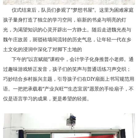
仪式结束后，队员们参观了“梦想书屋”。这里为困难家庭
孩子量身打造了独立的学习空间，崭新的书桌与明亮的灯
光，为渴望知识的心灵开辟出一方静土。随后走进魏光焘与
魏午庄故居，斑驳砖墙间流转的历史气息，让年轻一代在乡
土文化的浸润中深化了对脚下土地的
下午的“以言赋能”课程中，会计学子化身推普小老师。通
过趣味游戏矫正发音，孩子们的笑声与普通话练习声交织；
巧妙结合乡村振兴主题，引导孩子们在DIY扇面上书写规范用
语。一把把承载着“产业兴旺”“生态宜居”愿景的手绘扇子，不
仅是语言学习的成果，更是希望的轻摇。