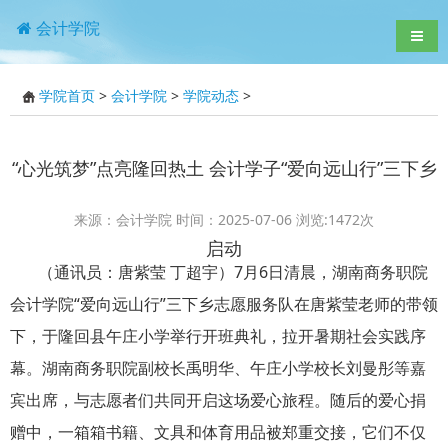
会计学院
导航
学院首页
>
会计学院
>
学院动态
>
“心光筑梦”点亮隆回热土 会计学子“爱向远山行”三下乡
来源：会计学院 时间：2025-07-06 浏览:
1472
次
启动
（通讯员：唐紫莹 丁超宇）7月6日清晨，湖南商务职院
会计学院“爱向远山行”三下乡志愿服务队在唐紫莹老师的带领
下，于隆回县午庄小学举行开班典礼，拉开暑期社会实践序
幕。湖南商务职院副校长禹明华、午庄小学校长刘曼彤等嘉
宾出席，与志愿者们共同开启这场爱心旅程。随后的爱心捐
赠中，一箱箱书籍、文具和体育用品被郑重交接，它们不仅