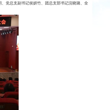
明、党总支副书记侯妍竹、团总支部书记浣晓璐、全