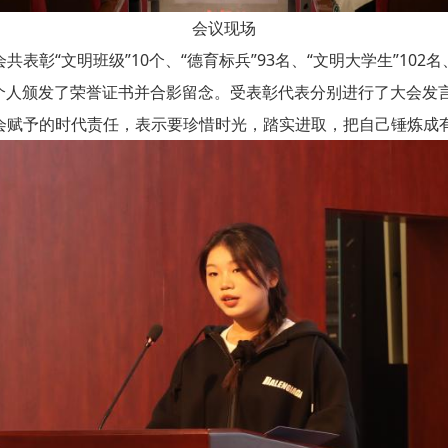
会议现场
文明班级”10个、“德育标兵”93名、“文明大学生”102名、“
个人颁发了荣誉证书并合影留念。受表彰代表分别进行了大会发言
会赋予的时代责任，表示要珍惜时光，踏实进取，把自己锤炼成