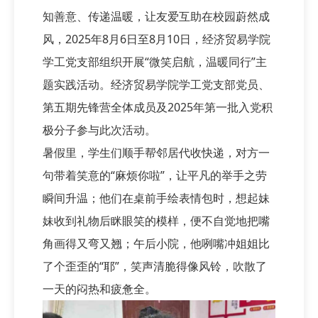
知善意、传递温暖，让友爱互助在校园蔚然成
风，2025年8月6日至8月10日，经济贸易学院
学工党支部组织开展“微笑启航，温暖同行”主
题实践活动。经济贸易学院学工党支部党员、
第五期先锋营全体成员及2025年第一批入党积
极分子参与此次活动。
暑假里，学生们顺手帮邻居代收快递，对方一
句带着笑意的“麻烦你啦”，让平凡的举手之劳
瞬间升温；他们在桌前手绘表情包时，想起妹
妹收到礼物后眯眼笑的模样，便不自觉地把嘴
角画得又弯又翘；午后小院，他咧嘴冲姐姐比
了个歪歪的“耶”，笑声清脆得像风铃，吹散了
一天的闷热和疲惫全。