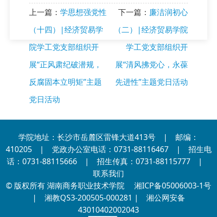
上一篇：
学思想强党性
下一篇：
廉洁润初心
（十四）|经济贸易学
（二）|经济贸易学院
院学工党支部组织开
学工党支部组织开
展“正风肃纪破潜规，
展“清风拂党心，永葆
反腐固本立明矩”主题
先进性”主题党日活动
党日活动
学院地址：长沙市岳麓区雷锋大道413号 | 邮编：
410205 | 党政办公室电话：0731-88116467 | 招生电
话：0731-88115666 | 招生传真：0731-88115777 |
联系我们
© 版权所有 湖南商务职业技术学院
湘ICP备05006003-1号
| 湘教QS3-200505-000281 |
湘公网安备
43010402002043