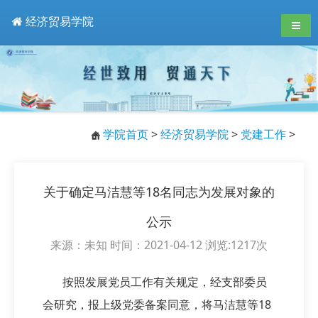
经济贸易学院
导航
学院首页
>
经济贸易学院
>
党建工作
>
关于确定马洁慧等18名同志为发展对象的
公示
来源：未知 时间：2021-04-12 浏览:
1217
次
按照发展党员工作有关规定，经支部委员
会研究，报上级党委备案同意，将马洁慧等18