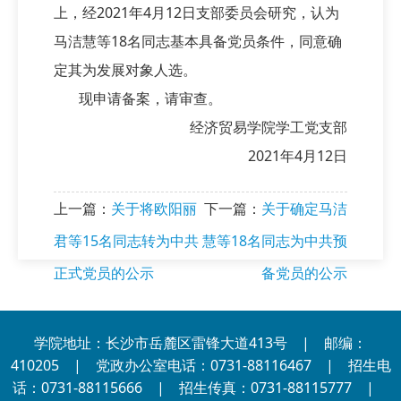
上，经2021年4月12日支部委员会研究，认为
马洁慧等18名同志基本具备党员条件，同意确
定其为发展对象人选。
现申请备案，请审查。
经济贸易学院学工党支部
2021年4月12日
上一篇：
关于将欧阳丽
下一篇：
关于确定马洁
君等15名同志转为中共
慧等18名同志为中共预
正式党员的公示
备党员的公示
学院地址：长沙市岳麓区雷锋大道413号 | 邮编：
410205 | 党政办公室电话：0731-88116467 | 招生电
话：0731-88115666 | 招生传真：0731-88115777 |