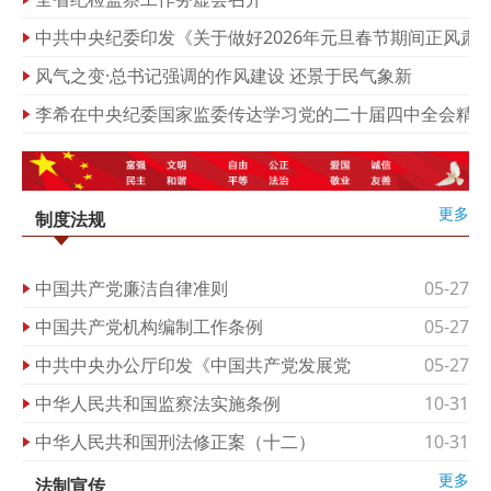
中共中央纪委印发《关于做好2026年元旦春节期间正风肃
风气之变·总书记强调的作风建设 还景于民气象新
李希在中央纪委国家监委传达学习党的二十届四中全会精神
更多
制度法规
中国共产党廉洁自律准则
05-27
中国共产党机构编制工作条例
05-27
中共中央办公厅印发《中国共产党发展党
05-27
中华人民共和国监察法实施条例
10-31
中华人民共和国刑法修正案（十二）
10-31
更多
法制宣传