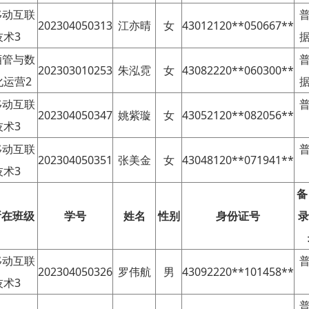
移动互联
202304050313
江亦晴
女
43012120**050667**
技术3
酒管与数
202303010253
朱泓霓
女
43082220**060300**
化运营2
移动互联
202304050347
姚紫璇
女
43052120**082056**
技术3
移动互联
202304050351
张美金
女
43048120**071941**
技术3
备
所在班级
学号
姓名
性别
身份证号
录
移动互联
202304050326
罗伟航
男
43092220**101458**
技术3