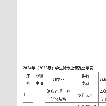
2024
年（
2023
级）学生转专业情况公示表
序
办理
拟转
现专业
现
号
事项
专业
酒店管理与 数
2
1
软件技术
字化运营
字