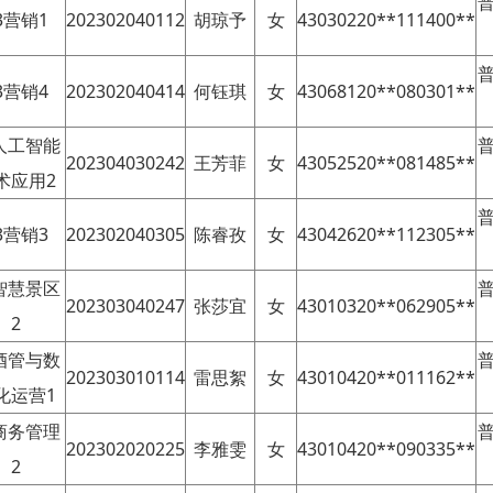
普
3营销1
202302040112
胡琼予
女
43030220**111400**
普
3营销4
202302040414
何钰琪
女
43068120**080301**
3人工智能
普
202304030242
王芳菲
女
43052520**081485**
术应用2
普
3营销3
202302040305
陈睿孜
女
43042620**112305**
3智慧景区
普
202303040247
张莎宜
女
43010320**062905**
2
3酒管与数
普
202303010114
雷思絮
女
43010420**011162**
化运营1
3商务管理
普
202302020225
李雅雯
女
43010420**090335**
2