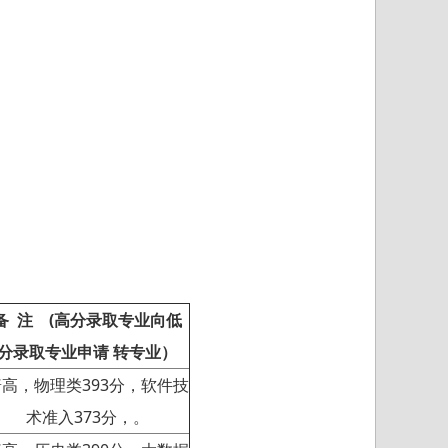
备 注
(高分录取专业向低
分录取专业申请 转专业）
高，物理类393分，软件技
术准入373分，。