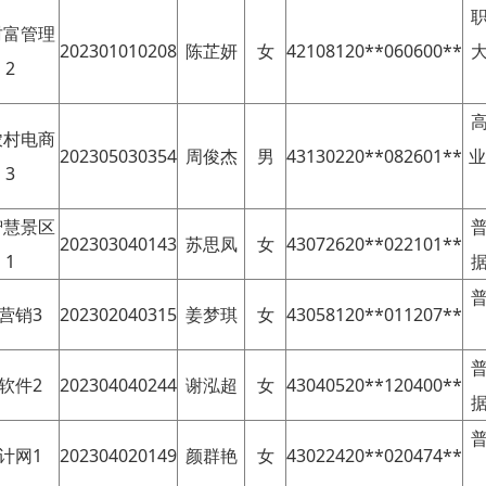
财富管理
202301010208
陈芷妍
女
42108120**060600**
2
农村电商
202305030354
周俊杰
男
43130220**082601**
业
3
智慧景区
202303040143
苏思凤
女
43072620**022101**
1
3营销3
202302040315
姜梦琪
女
43058120**011207**
3软件2
202304040244
谢泓超
女
43040520**120400**
3计网1
202304020149
颜群艳
女
43022420**020474**