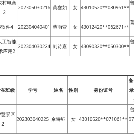
3农村电商
普
202305030216
黄鑫如
女
43010520**080961**
2
普
3软件4
202304040401
蔡雨萱
女
43012420**062671**
3人工智能
普
202304030224
刘诗嘉
女
43090320**050300**
术应用2
备
所在班级
学号
姓名
性别
身份证号
录
智慧景区
202303040225
佘诗钰
女
43010520**071061**
9
2