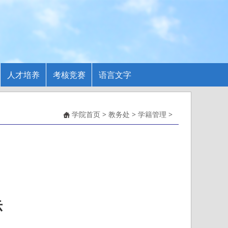
人才培养
考核竞赛
语言文字
学院首页
>
教务处
>
学籍管理
>
示