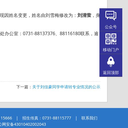
读学生，现因姓名变更，姓名由刘雪梅修改为：
刘清萤
，身
公众号
室：0731-88137376、88116180联系，逾
移动门户
返回顶部
下一篇：
关于刘佳豪同学申请转专业情况的公示
5666 | 招生传真：0731-88115777 |
联系我们
网安备43010402002043