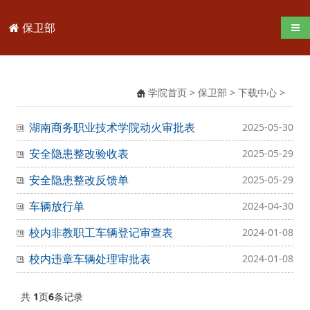
保卫部
导航
学院首页
>
保卫部
>
下载中心
>
湖南商务职业技术学院动火审批表
2025-05-30
安全隐患整改验收表
2025-05-29
安全隐患整改反馈单
2025-05-29
车辆放行单
2024-04-30
校内非教职工车辆登记审查表
2024-01-08
校内违章车辆处理审批表
2024-01-08
共
1
页
6
条记录