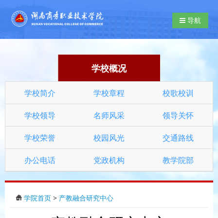
导航切换
导航
学校概况
学校简介
学校章程
校歌校训
学校领导
名师风采
领导关怀
学校荣誉
校园风光
交通路线
办公电话
党政机构
教学院部
学院首页
>
产教融合研究中心